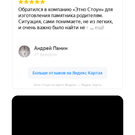
Этно Стоун на карте Жодино — Яндекс Карты