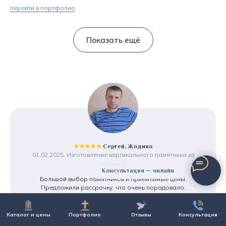
перейти в портфолио
Показать ещё
★★★★★
Сергей, Жодино
01.02.2025, Изготовление вертикального памятника из
гранита
Консультация — онлайн
Большой выбор памятников и приемлимые цены.
Предложили рассрочку, что очень порадовало.
И что для меня важно - хранение памятника бесплатно,
т.к. установку планирую только в августе. Смело
рекомендую!
Каталог и цены
Портфолио
Отзывы
Консультация