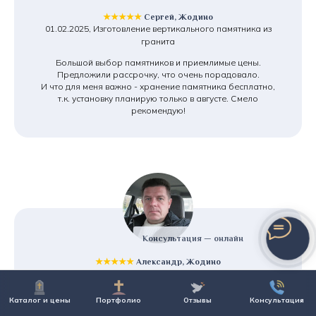
★★★★★
Сергей, Жодино
01.02.2025, Изготовление вертикального памятника из
гранита
Большой выбор памятников и приемлимые цены.
Предложили рассрочку, что очень порадовало.
И что для меня важно - хранение памятника бесплатно,
т.к. установку планирую только в августе. Смело
рекомендую!
Консультация — онлайн
★★★★★
Александр, Жодино
20.09.2024, Изготовление и монтаж памятника под ключ
Обратился в эту компанию по рекомендации друзей. Не
Каталог и цены
Портфолио
Отзывы
Консультация
пожалел. Нужен был двойной памятник, бюджет не