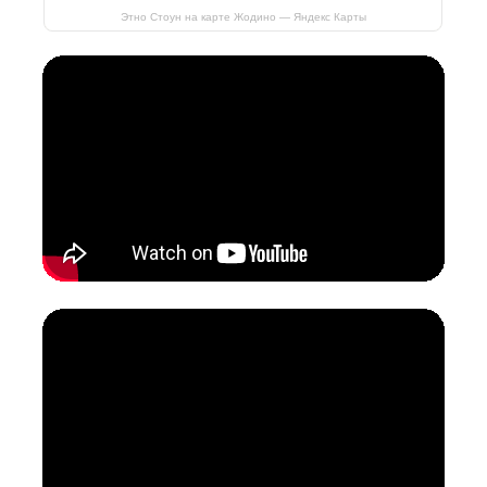
Этно Стоун на карте Жодино — Яндекс Карты