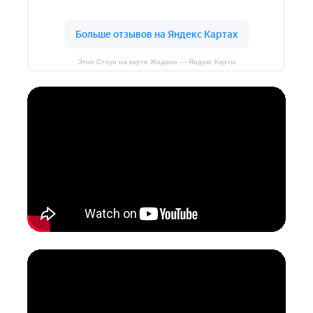
Этно Стоун на карте Жодино — Яндекс Карты