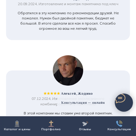
20.09.2024, Изготовление и монтаж памятника под ключ
Обратился в эту компанию по рекомендации друзей. Не
пожалел. Нужен был двойной памятник, бюджет не
большой. В итоге сделали все как я просил. Спасибо
огромное за ваш не легкий труд.
★★★★★
Алексей, Жодино
07.12.2024, Изготовление эксклюзивного
Консультация — онлайн
комбинированного памятника
В этой компании мы ставим уже второй памятник.
Устраивает и соотношение цена/качество, и главное
отношение к делу ее сотрудников. У монтажников просто
золотые руки. Работа была не совсем простая. Спасибо,
Каталог и цены
Портфолио
Отзывы
Консультация
ребята абсолютные перфекционалисты.