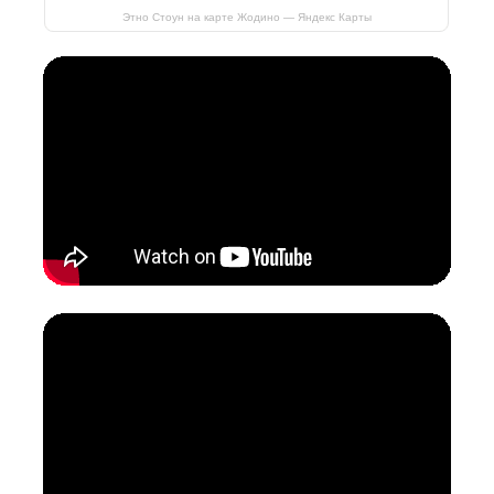
Этно Стоун на карте Жодино — Яндекс Карты