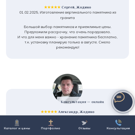
★★★★★
Сергей, Жодино
01.02.2025, Изготовление вертикального памятника из
гранита
Большой выбор памятников и приемлимые цены.
Предложили рассрочку, что очень порадовало.
И что для меня важно - хранение памятника бесплатно,
т.к. установку планирую только в августе. Смело
рекомендую!
Консультация — онлайн
★★★★★
Александр, Жодино
20.09.2024, Изготовление и монтаж памятника под ключ
Обратился в эту компанию по рекомендации друзей. Не
Каталог и цены
Портфолио
Отзывы
Консультация
пожалел. Нужен был двойной памятник, бюджет не