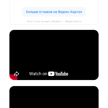
Этно Стоун на карте Жодино — Яндекс Карты