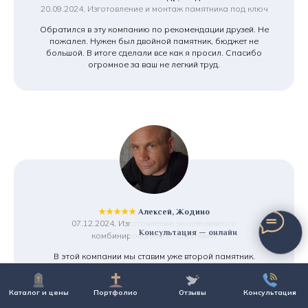
20.09.2024, Изготовление и монтаж памятника под ключ
Обратился в эту компанию по рекомендации друзей. Не
пожалел. Нужен был двойной памятник, бюджет не
большой. В итоге сделали все как я просил. Спасибо
огромное за ваш не легкий труд.
★★★★★
Алексей, Жодино
07.12.2024, Изготовление эксклюзивного
Консультация — онлайн
комбинированного памятника
В этой компании мы ставим уже второй памятник.
Устраивает и соотношение цена/качество, и главное
отношение к делу ее сотрудников. У монтажников просто
золотые руки. Работа была не совсем простая. Спасибо,
Каталог и цены
Портфолио
Отзывы
Консультация
ребята абсолютные перфекционалисты.