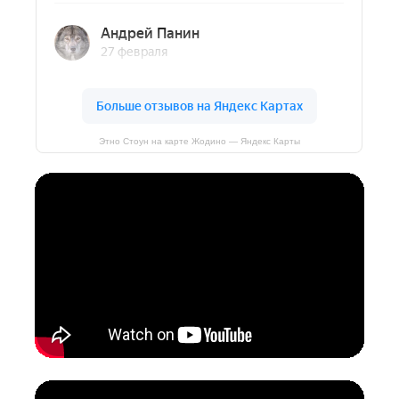
Этно Стоун на карте Жодино — Яндекс Карты