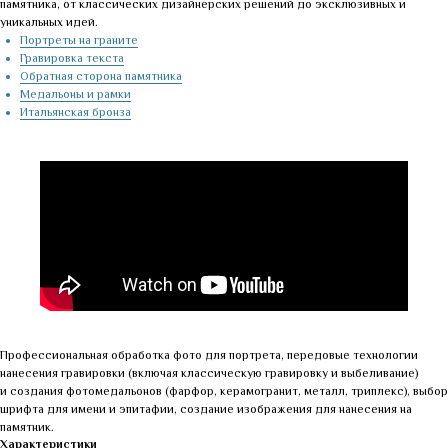
памятника, от классических дизайнерских решений до эксклюзивных и
уникальных идей.
Портреты на граните
Гравировка текста
Обратная сторона памятника
Медальоны и рамки
Итальянская бронза
Профессиональная обработка фото для портрета, передовые технологии
нанесения гравировки (включая классическую гравировку и выбеливание)
и создания фотомедальонов (фарфор, керамогранит, металл, триплекс), выбор
шрифта для имени и эпитафии, создание изображения для нанесения на
памятник.
Характеристики