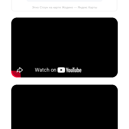
Этно Стоун на карте Жодино — Яндекс Карты