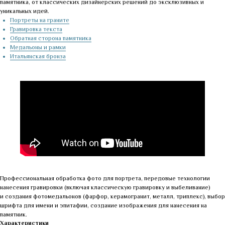
памятника, от классических дизайнерских решений до эксклюзивных и
уникальных идей.
Портреты на граните
Гравировка текста
Обратная сторона памятника
Медальоны и рамки
Итальянская бронза
Профессиональная обработка фото для портрета, передовые технологии
нанесения гравировки (включая классическую гравировку и выбеливание)
и создания фотомедальонов (фарфор, керамогранит, металл, триплекс), выбор
шрифта для имени и эпитафии, создание изображения для нанесения на
памятник.
Характеристики