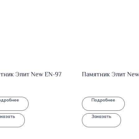
тник Элит New EN-97
Памятник Элит New
одробнее
Подробнее
аказать
Заказать