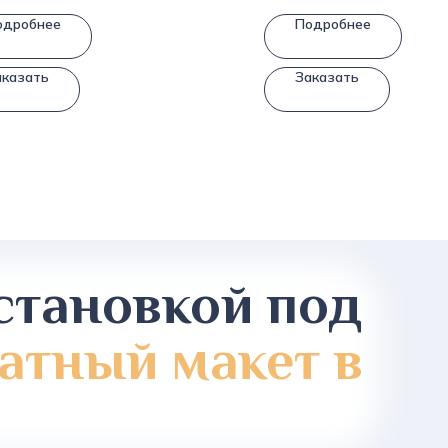
одробнее
Подробнее
аказать
Заказать
становкой под
атный макет в