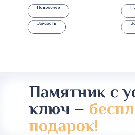
Подробнее
П
Заказать
З
Памятник с у
ключ –
беспл
подарок!