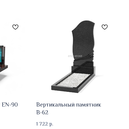
 EN-90
Вертикальный памятник
В-62
1 722
р.