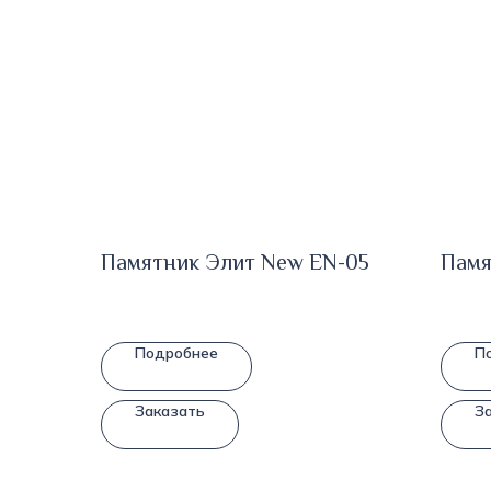
Памятник Элит New EN-05
Памя
Подробнее
П
Заказать
З