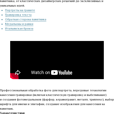
памятника, от классических дизайнерских решений до эксклюзивных и
уникальных идей.
Портреты на граните
Гравировка текста
Обратная сторона памятника
Медальоны и рамки
Итальянская бронза
Профессиональная обработка фото для портрета, передовые технологии
нанесения гравировки (включая классическую гравировку и выбеливание)
и создания фотомедальонов (фарфор, керамогранит, металл, триплекс), выбор
шрифта для имени и эпитафии, создание изображения для нанесения на
памятник.
Характеристики