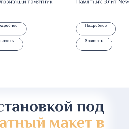
люзивный памятник
Памятник Элит New
одробнее
Подробнее
аказать
Заказать
становкой под
атный макет в