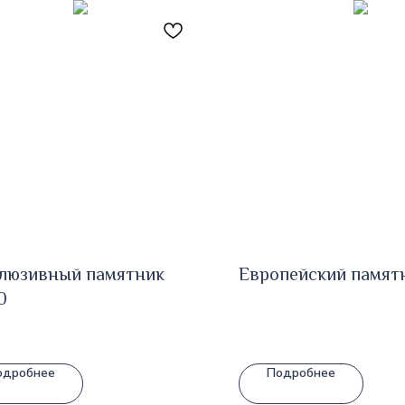
люзивный памятник
Европейский памят
0
одробнее
Подробнее