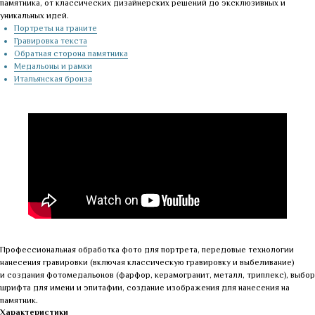
памятника, от классических дизайнерских решений до эксклюзивных и
уникальных идей.
Портреты на граните
Гравировка текста
Обратная сторона памятника
Медальоны и рамки
Итальянская бронза
Профессиональная обработка фото для портрета, передовые технологии
нанесения гравировки (включая классическую гравировку и выбеливание)
и создания фотомедальонов (фарфор, керамогранит, металл, триплекс), выбор
шрифта для имени и эпитафии, создание изображения для нанесения на
памятник.
Характеристики