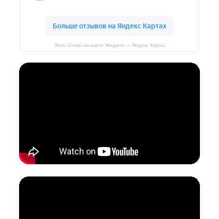
Этно Стоун на карте Жодино — Яндекс Карты