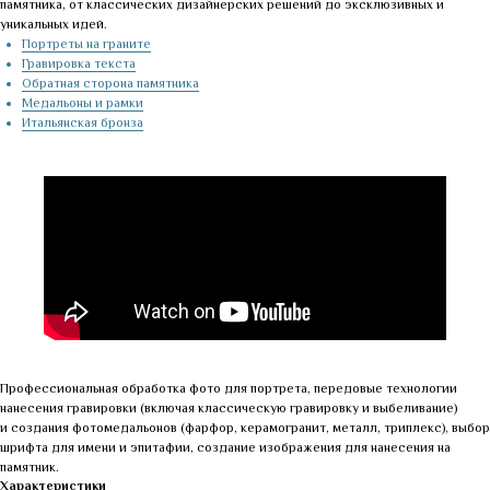
памятника, от классических дизайнерских решений до эксклюзивных и
уникальных идей.
Портреты на граните
Гравировка текста
Обратная сторона памятника
Медальоны и рамки
Итальянская бронза
Профессиональная обработка фото для портрета, передовые технологии
нанесения гравировки (включая классическую гравировку и выбеливание)
и создания фотомедальонов (фарфор, керамогранит, металл, триплекс), выбор
шрифта для имени и эпитафии, создание изображения для нанесения на
памятник.
Характеристики